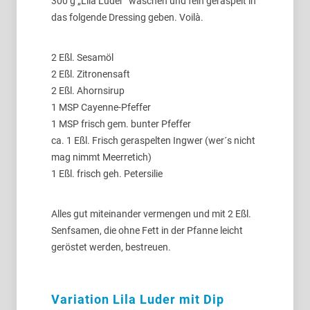
300 g „Lila Luder“ waschen und fein geraspelt in
das folgende Dressing geben. Voilà.
2 Eßl. Sesamöl
2 Eßl. Zitronensaft
2 Eßl. Ahornsirup
1 MSP Cayenne-Pfeffer
1 MSP frisch gem. bunter Pfeffer
ca. 1 Eßl. Frisch geraspelten Ingwer (wer´s nicht
mag nimmt Meerretich)
1 Eßl. frisch geh. Petersilie
Alles gut miteinander vermengen und mit 2 Eßl.
Senfsamen, die ohne Fett in der Pfanne leicht
geröstet werden, bestreuen.
Variation Lila Luder mit Dip